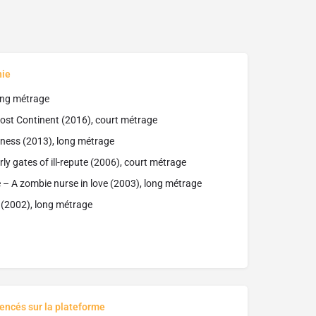
hie
ong métrage
Lost Continent (2016), court métrage
rness (2013), long métrage
ly gates of ill-repute (2006), court métrage
 – A zombie nurse in love (2003), long métrage
(2002), long métrage
rencés sur la plateforme