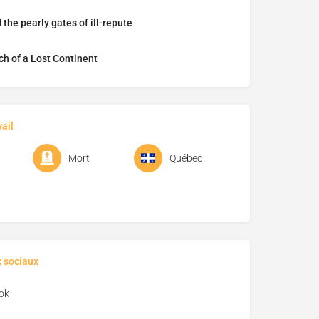
the pearly gates of ill-repute
ch of a Lost Continent
ail
Mort
Québec
x sociaux
ok