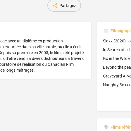
Partagez
Filmograp
lege avec un diplôme en production
Slaxx (2020), l
retournée dans sa ville natale, où elle a écrit
In Search of a 
epuis sa première en 2003, le film a été projeté
lus d’être vendu à divers distributeurs à travers
Go in the Wilde
boratoire de réalisation du Canadian Film
Beyond the pear
s de longs métrages.
Graveyard Alive
Naughty Soxxx 
Films réfé