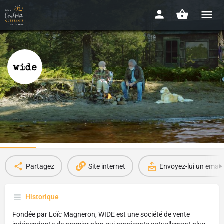
Wide
Depuis 1997
Infos
Films sur la plateforme
2
Partagez
Site internet
Envoyez-lui un email
Historique
Fondée par Loïc Magneron, WIDE est une société de vente