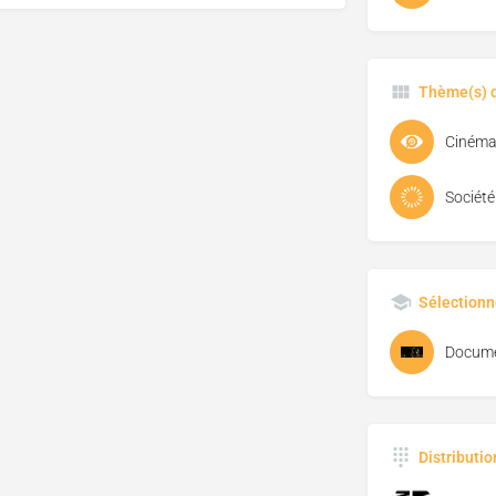
Thème(s) d
Société
Sélectionn
Docume
Distributi