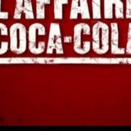
J'aime
Au cinéma
Donnez votre avis
Part
Affiche
teurs German Gutiérrez et Carmen Garcia
ca-Cola, soupçonné d’être impliqué dans
ux qui luttaient pour l’amélioration des
 Turquie. Les cinéastes suivent les avocats en