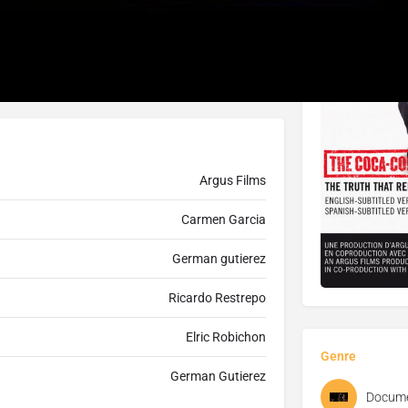
insi que le militant Ray Rogers, directeur de la
 en œuvre pour obliger le géant américain de
tte bataille juridique pour les droits de la
Argus Films
Carmen Garcia
German gutierez
Ricardo Restrepo
Elric Robichon
Genre
German Gutierez
Docume