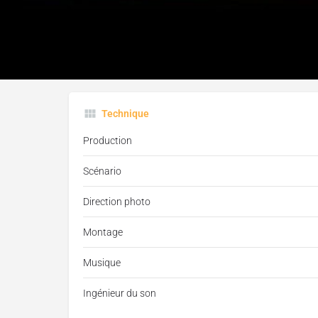
droit du travail Daniel Kovalik et Terry Collingsworth, a
campagne Stop Killer-Coke!, alors qu’ils mettent tout
l’industrie des boissons à répondre de ses actes dans ce
personne
Technique
Production
Scénario
Direction photo
Montage
Musique
Ingénieur du son