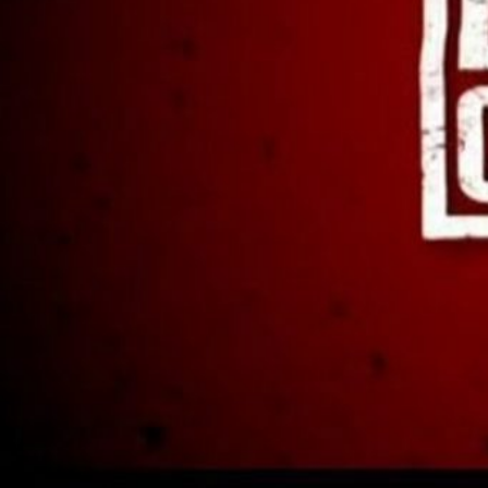
Réalisé par :
German Gutierrez
Carmen Garcia
L'histoire
Documentaire sur l’entreprise Coca-Cola. Les réalisa
dressent un réquisitoire accablant contre l’empire Co
l’enlèvement, la torture et le meurtre de chefs syndica
conditions de travail en Colombie, au Guatemala et en