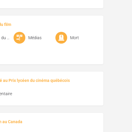
u film
Cinéma du réel
Médias
Mort
é au Prix lycéen du cinéma québécois
ntaire
on au Canada