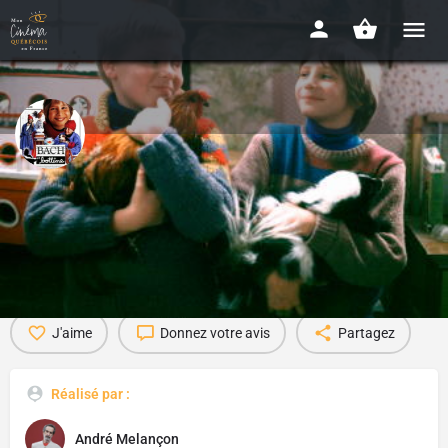
Bach et Bottine
1986 - 1h36
Détails
Bande-annonce
Presse
Avis
0
J'aime
Donnez votre avis
Partagez
Réalisé par :
André Melançon