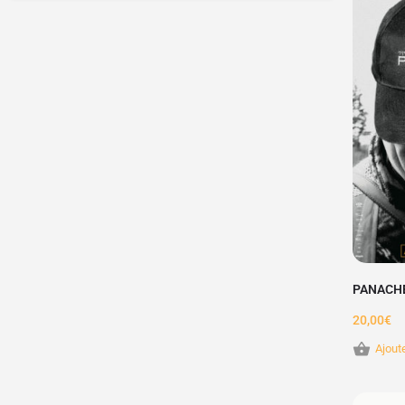
PANACH
20,00
€
Ajout