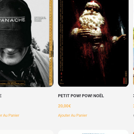
E
PETIT POW! POW! NOËL
20,00
€
er Au Panier
Ajouter Au Panier