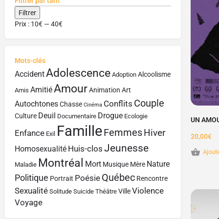
Filtrer par tarif
Filtrer
Prix :
10€
—
40€
Mots-clés
Adolescence
Accident
Alcoolisme
Adoption
Amour
Amitié
Animation
Art
Amis
Couple
Conflits
Autochtones
Chasse
Cinéma
Deuil
Drogue
Culture
Documentaire
Ecologie
UN AMOU
Famille
Femmes
Hiver
Enfance
Exil
20,00
€
Jeunesse
Huis-clos
Homosexualité
Ajout
Montréal
Mort
Nature
Musique
Mère
Maladie
Québec
Politique
Poésie
Portrait
Rencontre
Sexualité
Violence
Ville
Solitude
Suicide
Théâtre
Voyage