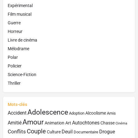
Expérimental
Film musical
Guerre
Horreur
Livre de cinéma
Mélodrame
Polar
Policier
Science-Fiction
Thriller
Mots-clés
Adolescence
Accident
Alcoolisme
Adoption
Amis
Amour
Amitié
Autochtones
Animation
Art
Chasse
Cinéma
Couple
Conflits
Deuil
Drogue
Culture
Documentaire