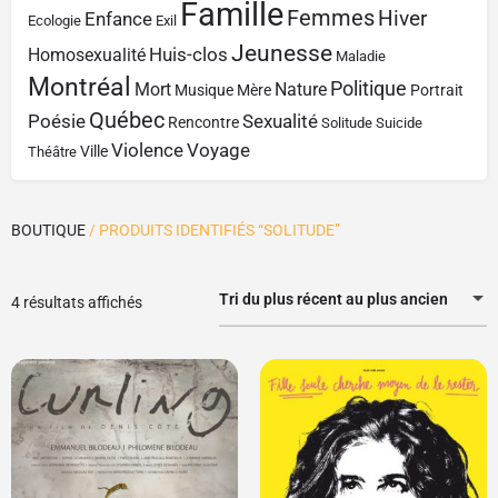
Famille
Femmes
Hiver
Enfance
Ecologie
Exil
Jeunesse
Huis-clos
Homosexualité
Maladie
Montréal
Politique
Mort
Nature
Musique
Mère
Portrait
Québec
Poésie
Sexualité
Rencontre
Solitude
Suicide
Violence
Voyage
Ville
Théâtre
BOUTIQUE
/ PRODUITS IDENTIFIÉS “SOLITUDE”
Tri du plus récent au plus ancien
4 résultats affichés