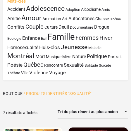
Mots-clés
Adolescence
Accident
Alcoolisme
Adoption
Amis
Amour
Amitié
Autochtones
Animation
Art
Chasse
Cinéma
Couple
Conflits
Deuil
Drogue
Culture
Documentaire
Famille
Femmes
Hiver
Enfance
Ecologie
Exil
Jeunesse
Huis-clos
Homosexualité
Maladie
Montréal
Politique
Mort
Nature
Musique
Mère
Portrait
Québec
Poésie
Sexualité
Rencontre
Solitude
Suicide
Violence
Voyage
Ville
Théâtre
BOUTIQUE
/ PRODUITS IDENTIFIÉS “SEXUALITÉ”
Tri du plus récent au plus ancien
7 résultats affichés