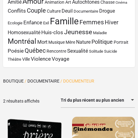
Amour
Amitié
Autochtones
Animation
Art
Chasse
Cinéma
Couple
Conflits
Deuil
Drogue
Culture
Documentaire
Famille
Femmes
Hiver
Enfance
Ecologie
Exil
Jeunesse
Huis-clos
Homosexualité
Maladie
Montréal
Politique
Mort
Nature
Musique
Mère
Portrait
Québec
Poésie
Sexualité
Rencontre
Solitude
Suicide
Violence
Voyage
Ville
Théâtre
BOUTIQUE
/
DOCUMENTAIRE
/ DOCUMENTEUR
Tri du plus récent au plus ancien
2 résultats affichés