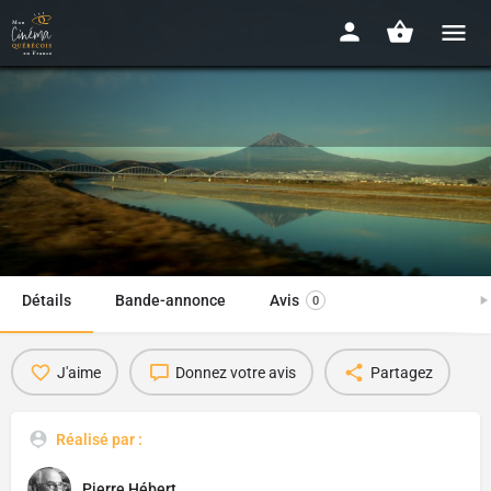
Le Mont Fuji vu d'un train en
marche
2021 - 2h01
Détails
Bande-annonce
Avis
0
J'aime
Donnez votre avis
Partagez
Réalisé par :
Pierre Hébert