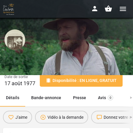
J.A. Martin photographe
1976 - 1h41
Date de sortie
Disponibilité : EN LIGNE, GRATUIT
17 août 1977
Détails
Bande-annonce
Presse
Avis
0
J'aime
Vidéo à la demande
Donnez votre av