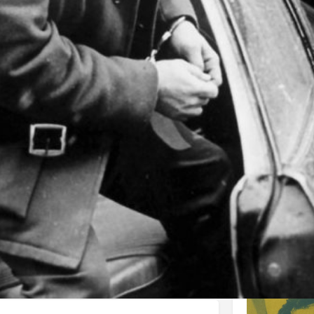
AppleTV
La Cinetek
Donnez votre avis
Affiche
 guerre, plus de 450 personnes sont arrêtées en
uites. Les "suspects" sont emprisonnés pendant
cusation ne soit porté contre eux.