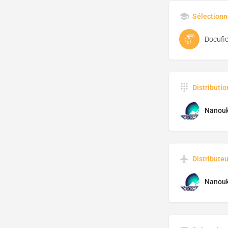
Sélectionn
Docufic
Distributi
Nanouk
Distributeu
Nanouk