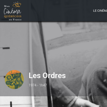
LE CINÉM
Les Ordres
1974 - 1h47
Détails