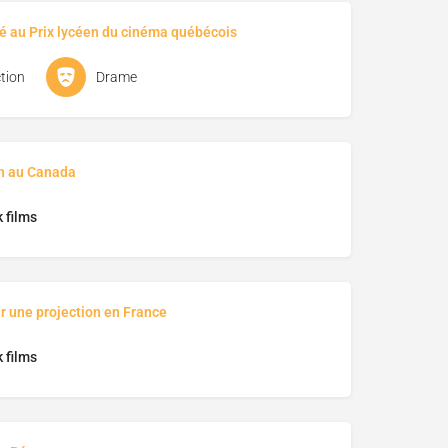
é au Prix lycéen du cinéma québécois
tion
Drame
on au Canada
 films
r une projection en France
 films