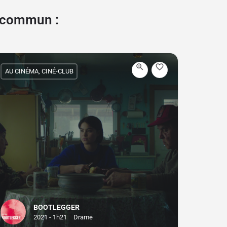
e commun :
AU CINÉMA, CINÉ-CLUB
BOOTLEGGER
2021 - 1h21
Drame