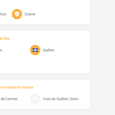
tion
Drame
u film
ue
Québec
en Festival en France
l de Cannes
Vues du Québec, festival de cinéma de Florac