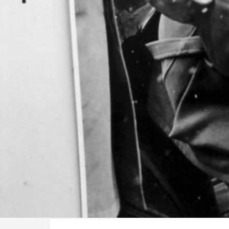
J'aime
Réalisé par :
Michel Brault
L'histoire
Montréal, Octobre 1970. Suite à la Loi des mesures de
pleine nuit, au hasard, ou sur des présomptions grat
plusieurs jours, puis relâchés sans qu'aucun acte d'ac