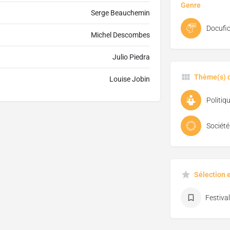
Genre
Serge Beauchemin
Docufic
Michel Descombes
Julio Piedra
Thème(s) d
Louise Jobin
Politiq
Société
Sélection 
Festiva