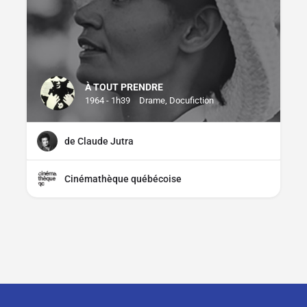
À TOUT PRENDRE
1964 - 1h39
Drame, Docufiction
de Claude Jutra
Cinémathèque québécoise
CGU
CGV
Mentions légales
Distributeurs, comment parti