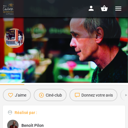
Roger Toupin, Épicier Variété
2003 - 1h37
Détails
Bande-annonce
Presse
Avis
0
J'aime
Ciné-club
Donnez votre avis
Réalisé par :
Benoît Pilon