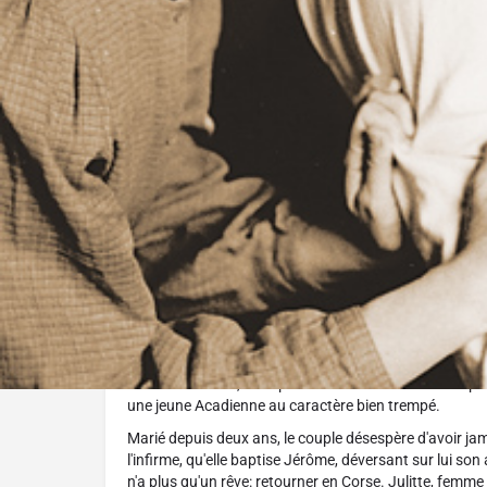
Réalisé par :
Phil Comeau
L'histoire
Un jeune homme muet et amputé des deux jambes échou
Nouvelle-Écosse, en septembre 1863. Il est recueilli par
une jeune Acadienne au caractère bien trempé.
Marié depuis deux ans, le couple désespère d'avoir jam
l'infirme, qu'elle baptise Jérôme, déversant sur lui so
n'a plus qu'un rêve: retourner en Corse. Julitte, femme 