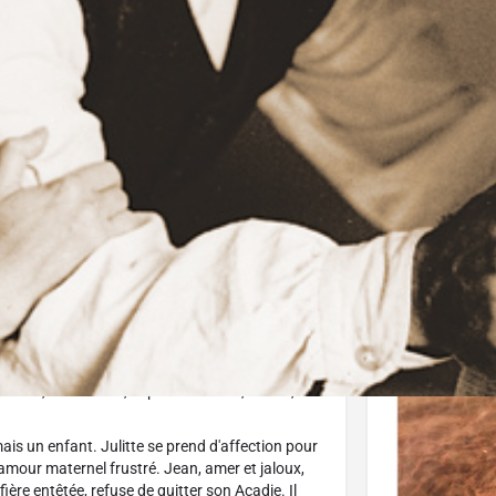
J'aime
AppleTV
Donnez votre avis
Parta
Affiche
e sur la grève de la baie Sainte-Marie en
 Jean, dit le Corse, et par sa femme, Julitte,
ais un enfant. Julitte se prend d'affection pour
n amour maternel frustré. Jean, amer et jaloux,
fière entêtée, refuse de quitter son Acadie. Il