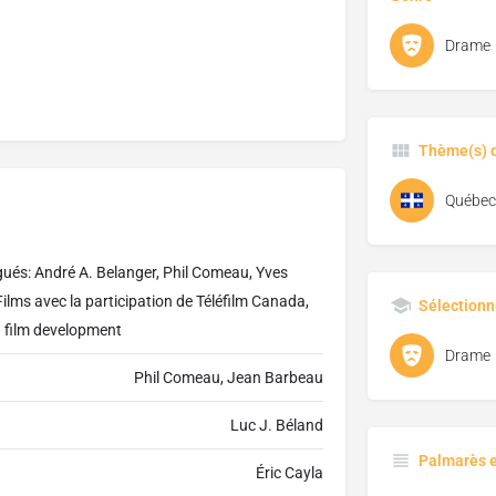
Drame
Thème(s) d
Québec
gués: André A. Belanger, Phil Comeau, Yves
Films avec la participation de Téléfilm Canada,
Sélectionn
a film development
Drame
Phil Comeau, Jean Barbeau
Luc J. Béland
Palmarès 
Éric Cayla