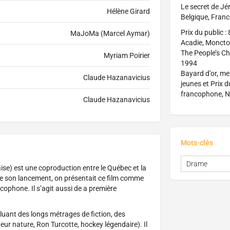
Le secret de Jé
Hélène Girard
Belgique, Franc
Prix du public 
MaJoMa (Marcel Aymar)
Acadie, Moncto
The People’s Cho
Myriam Poirier
1994
Bayard d’or, me
Claude Hazanavicius
jeunes et Prix d
francophone, N
Claude Hazanavicius
Mots-clés
Drame
ise) est une coproduction entre le Québec et la
 de son lancement, on présentait ce film comme
cophone. Il s’agit aussi de a première
luant des longs métrages de fiction, des
eur nature, Ron Turcotte, hockey légendaire). Il