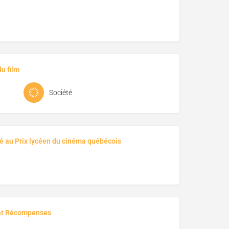
u film
Société
é au Prix lycéen du cinéma québécois
et Récompenses