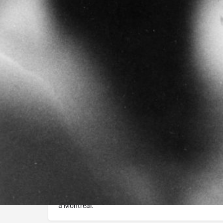
Réalisé par :
Michel Brault
L'histoire
Dans une petite voiture sport, Claude Tremblay arrive 
scène et entâme son tour de chant avec une chanso
montagnaise. Retour en arrière, le film est un long fl
et l'eau douce, jusqu'au jour où Claude avait du partir 
à Montréal.