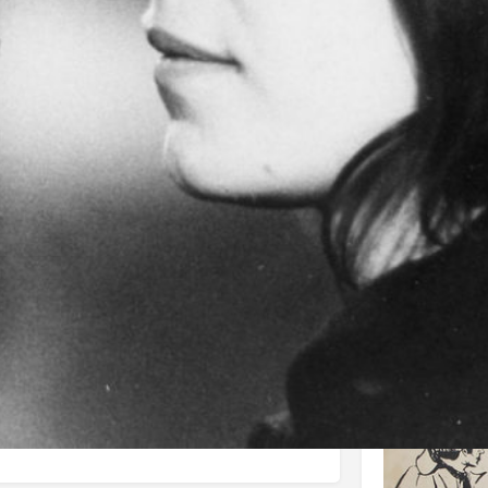
J'aime
AppleTV
Donnez votre avis
Parta
Affiche
à son concert de la Place des Arts. Il monte sur
n dédiée à Manouk, une ancienne amoureuse
ashback... sur ces moments heureux entre la mer
sur le Mont-Laurier, livrer une cargaison de bois