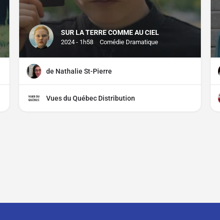
SUR LA TERRE COMME AU CIEL
2024 - 1h58
Comédie Dramatique
de Nathalie St-Pierre
Vues du Québec Distribution
CGU
CGV
Mentions légales
Distributeurs, comment parti