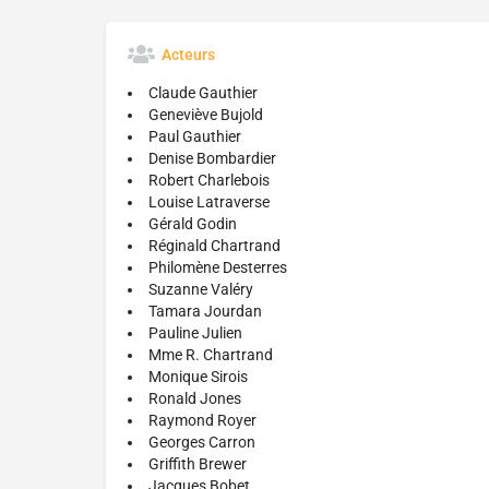
Acteurs
Claude Gauthier
Geneviève Bujold
Paul Gauthier
Denise Bombardier
Robert Charlebois
Louise Latraverse
Gérald Godin
Réginald Chartrand
Philomène Desterres
Suzanne Valéry
Tamara Jourdan
Pauline Julien
Mme R. Chartrand
Monique Sirois
Ronald Jones
Raymond Royer
Georges Carron
Griffith Brewer
Jacques Bobet