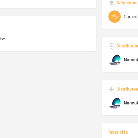
Sélectionn
Comédi
ise
Distributi
Nanouk
Distributeu
Nanouk
Mots-clés