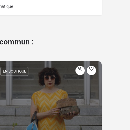
matique
e commun :
EN BOUTIQUE