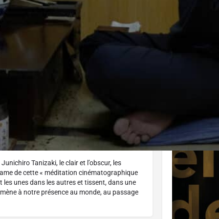
J'aime
Donnez votre avis
Partagez
Affiche
Junichiro Tanizaki, le clair et l’obscur, les
trame de cette « méditation cinématographique
 les unes dans les autres et tissent, dans une
ramène à notre présence au monde, au passage