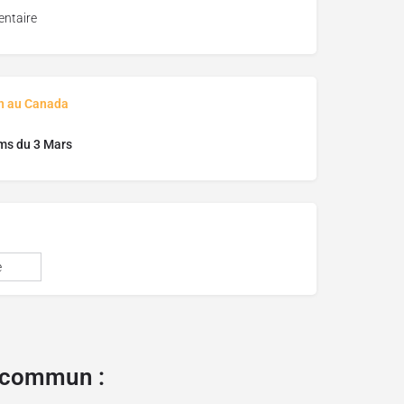
ntaire
on au Canada
ms du 3 Mars
e
e commun :