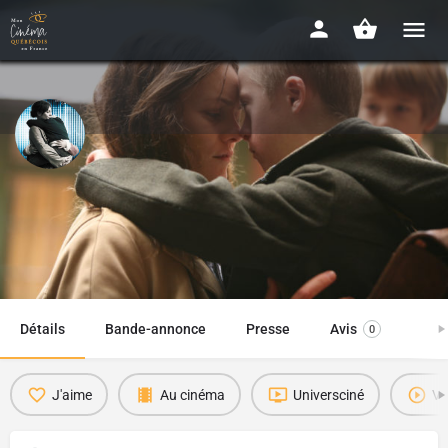
Café de flore
2011 - 2h09
Date de sortie
Disponibilité : EN LIGNE
25 janvier 2012
Détails
Bande-annonce
Presse
Avis
0
J'aime
Au cinéma
Universciné
Vi