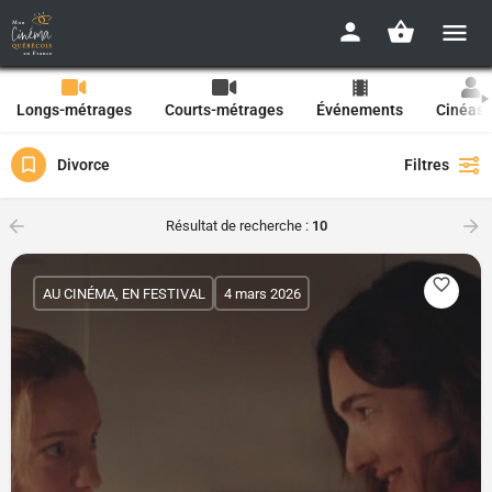
Longs-métrages
Courts-métrages
Événements
Cinéast
Divorce
Filtres
Résultat de recherche :
10
AU CINÉMA, EN FESTIVAL
4 mars 2026