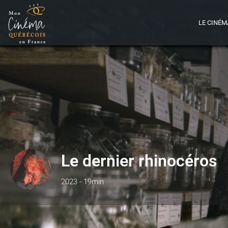
LE CINÉM
Le dernier rhinocéros
2023 - 19min