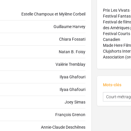
Prix Les Vivats
Estelle Champoux et Mylène Corbeil
Festival Fantas
Festival de fi
Guillaume Harvey
des Amériques p
Festival Courts
Chiara Fossati
Canadien
Made Here Film 
Clujshorts Inte
Natan B. Foisy
Association (or
Valérie Tremblay
Ilyaa Ghafouri
Mots-clés
Ilyaa Ghafouri
Court-métrag
Joey Simas
François Grenon
Annie-Claude Deschênes