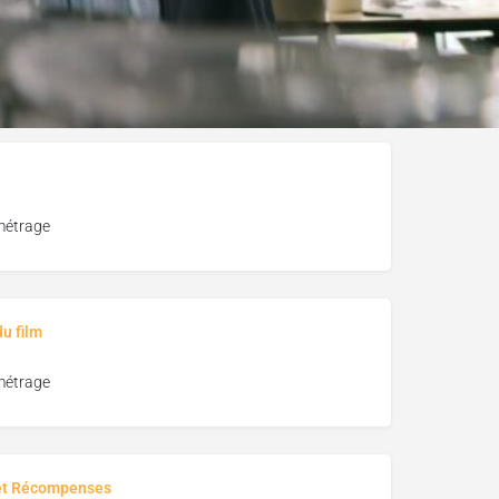
métrage
u film
métrage
et Récompenses