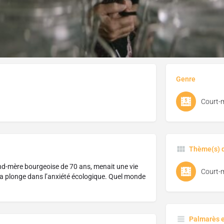
J'aime
Donnez votre avis
Partagez
Genre
Court-
Thème(s) d
and-mère bourgeoise de 70 ans, menait une vie
Court-
 la plonge dans l’anxiété écologique. Quel monde
Palmarès 