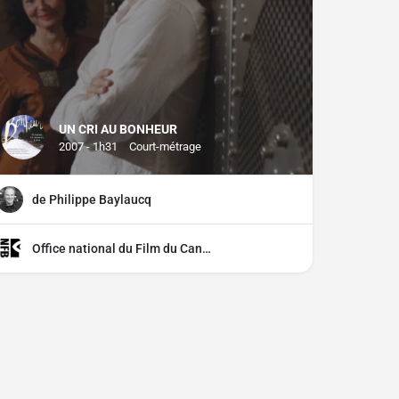
UN CRI AU BONHEUR
2007 - 1h31
Court-métrage
de Philippe Baylaucq
Office national du Film du Canada (ONF)