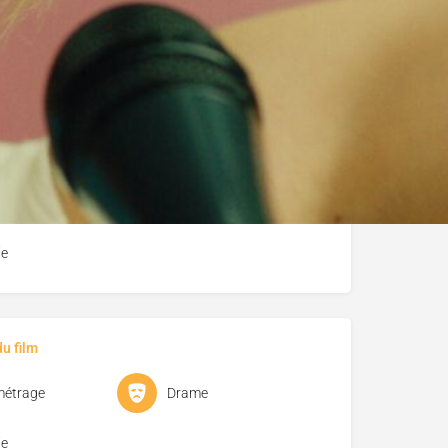
métrage
Drame
e
u film
métrage
Drame
e