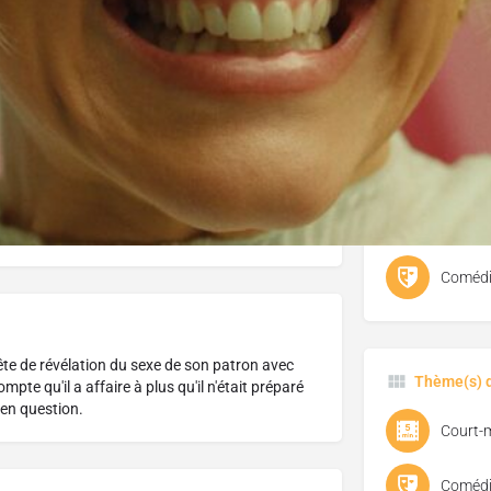
J'aime
Donnez votre avis
Partagez
Genre
Court-
Comédi
 fête de révélation du sexe de son patron avec
Thème(s) d
pte qu'il a affaire à plus qu'il n'était préparé
 en question.
Court-
Comédi