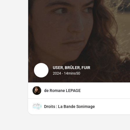
USER, BRÛLER, FUIR
2024 - 14mins50
de Romane LEPAGE
Droits : La Bande Sonimage