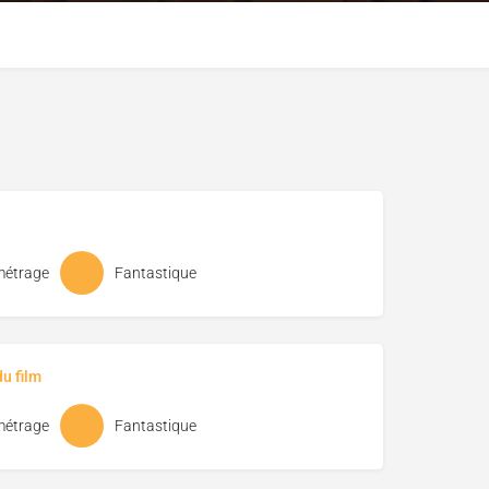
métrage
Fantastique
u film
métrage
Fantastique