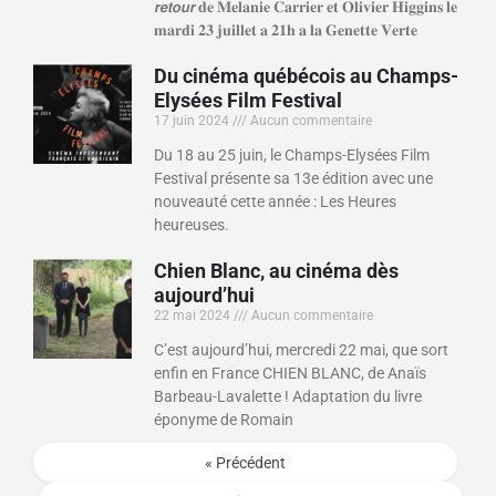
𝙧𝙚𝙩𝙤𝙪𝙧 𝐝𝐞 𝐌𝐞𝐥𝐚𝐧𝐢𝐞 𝐂𝐚𝐫𝐫𝐢𝐞𝐫 𝐞𝐭 𝐎𝐥𝐢𝐯𝐢𝐞𝐫 𝐇𝐢𝐠𝐠𝐢𝐧𝐬 𝐥𝐞
𝐦𝐚𝐫𝐝𝐢 𝟐𝟑 𝐣𝐮𝐢𝐥𝐥𝐞𝐭 𝐚 𝟐𝟏𝐡 𝐚 𝐥𝐚 𝐆𝐞𝐧𝐞𝐭𝐭𝐞 𝐕𝐞𝐫𝐭𝐞
Du cinéma québécois au Champs-
Elysées Film Festival
17 juin 2024
Aucun commentaire
Du 18 au 25 juin, le Champs-Elysées Film
Festival présente sa 13e édition avec une
nouveauté cette année : Les Heures
heureuses.
Chien Blanc, au cinéma dès
aujourd’hui
22 mai 2024
Aucun commentaire
C’est aujourd’hui, mercredi 22 mai, que sort
enfin en France CHIEN BLANC, de Anaïs
Barbeau-Lavalette ! Adaptation du livre
éponyme de Romain
« Précédent