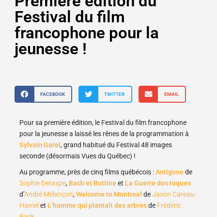
Première édition du
Festival du film
francophone pour la
jeunesse !
FACEBOOK
TWITTER
EMAIL
Pour sa première édition, le Festival du film francophone
pour la jeunesse a laissé les rênes de la programmation à
Sylvain Garel
, grand habitué du Festival 48 images
seconde (désormais Vues du Québec) !
Au programme, près de cinq films québécois :
Antigone
de
Sophie Deraspe
,
Bach et Bottine
et
La Guerre des tuques
d’
André Mélançon
,
Welcome to Montreal
de
Jason Careau-
Hamel
et
L’homme qui plantait des arbres
de
Frédéric
Back
.