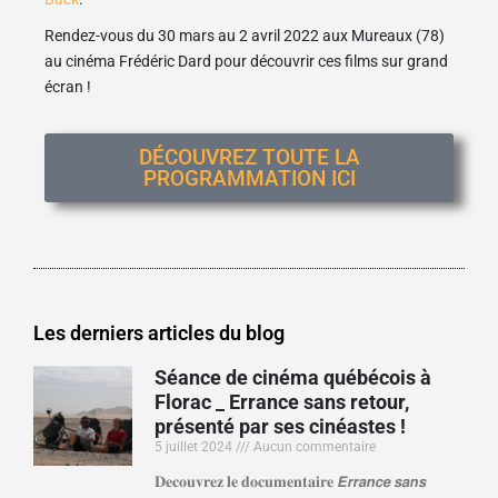
Rendez-vous du 30 mars au 2 avril 2022 aux Mureaux (78)
au cinéma Frédéric Dard pour découvrir ces films sur grand
écran !
DÉCOUVREZ TOUTE LA
PROGRAMMATION ICI
Les derniers articles du blog
Séance de cinéma québécois à
Florac _ Errance sans retour,
présenté par ses cinéastes !
5 juillet 2024
Aucun commentaire
𝐃𝐞𝐜𝐨𝐮𝐯𝐫𝐞𝐳 𝐥𝐞 𝐝𝐨𝐜𝐮𝐦𝐞𝐧𝐭𝐚𝐢𝐫𝐞 𝙀𝙧𝙧𝙖𝙣𝙘𝙚 𝙨𝙖𝙣𝙨