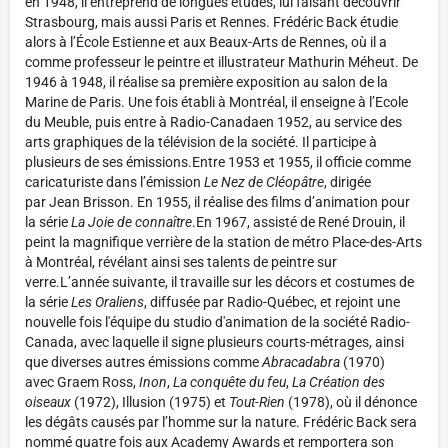
en 1948, il entreprend de longues études, lui faisant découvrir
Strasbourg, mais aussi Paris et Rennes. Frédéric Back étudie
alors à l’École Estienne et aux Beaux-Arts de Rennes, où il a
comme professeur le peintre et illustrateur Mathurin Méheut. De
1946 à 1948, il réalise sa première exposition au salon de la
Marine de Paris. Une fois établi à Montréal, il enseigne à l’Ecole
du Meuble, puis entre à Radio-Canadaen 1952, au service des
arts graphiques de la télévision de la société. Il participe à
plusieurs de ses émissions.Entre 1953 et 1955, il officie comme
caricaturiste dans l’émission
Le Nez de Cléopâtre
, dirigée
par Jean Brisson. En 1955, il réalise des films d’animation pour
la série
La Joie
de connaître
.En 1967, assisté de René Drouin, il
peint la magnifique verrière de la station de métro Place-des-Arts
à Montréal, révélant ainsi ses talents de peintre sur
verre.L’année suivante, il travaille sur les décors et costumes de
la série
Les Oraliens
, diffusée par Radio-Québec, et rejoint une
nouvelle fois l'équipe du studio d'animation de la société Radio-
Canada, avec laquelle il signe plusieurs courts-métrages, ainsi
que diverses autres émissions comme
Abracadabra
(1970)
avec Graem Ross,
Inon
,
La conquête du feu
,
La Création des
oiseaux
(1972), Illusion (1975) et
Tout-Rien
(1978), où il dénonce
les dégâts causés par l’homme sur la nature. Frédéric Back sera
nommé quatre fois aux Academy Awards et remportera son