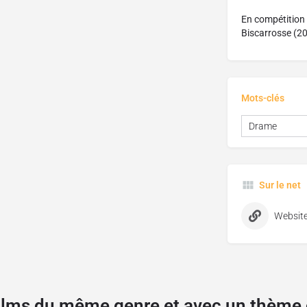
En compétition 
Biscarrosse (2
Mots-clés
Drame
Sur le net
Websit
films du même genre et avec un thèm