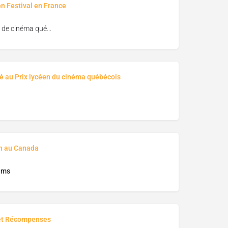
en Festival en France
Festival de cinéma québécois de Biscarosse
é au Prix lycéen du cinéma québécois
on au Canada
lms
et Récompenses