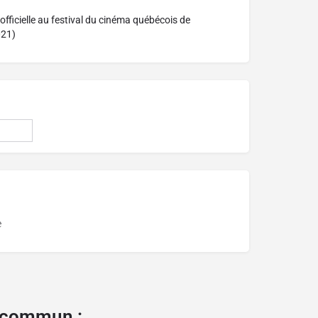
officielle au festival du cinéma québécois de
021)
e
e commun :