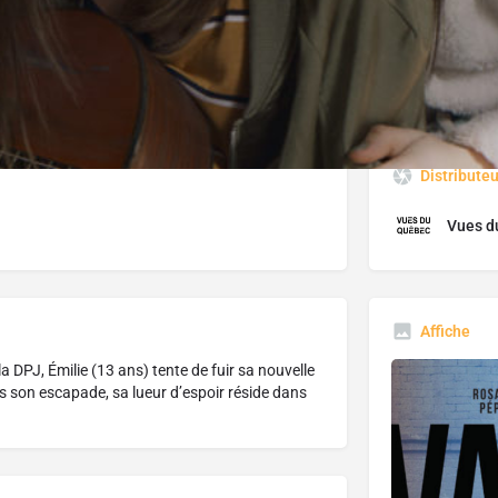
J'aime
Donnez votre avis
Partagez
Distribute
Vues d
Affiche
DPJ, Émilie (13 ans) tente de fuir sa nouvelle
ns son escapade, sa lueur d’espoir réside dans