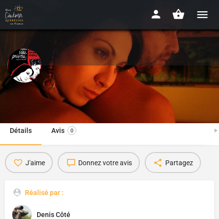
Nos vies privées
2007 -1h22
Détails
Avis
0
J'aime
Donnez votre avis
Partagez
Réalisé par :
Denis Côté