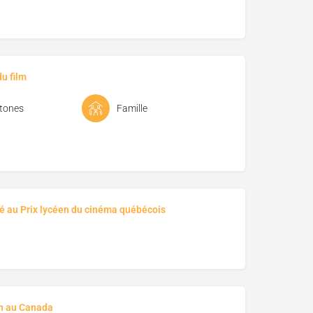
u film
tones
Famille
é au Prix lycéen du cinéma québécois
on au Canada