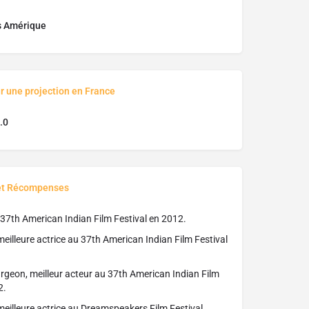
s Amérique
r une projection en France
.0
et Récompenses
u 37th American Indian Film Festival en 2012.
meilleure actrice au 37th American Indian Film Festival
Turgeon, meilleur acteur au 37th American Indian Film
2.
meilleure actrice au Dreamspeakers Film Festival,