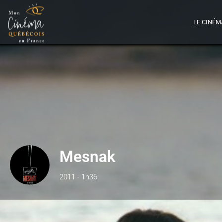
LE CINÉM
Mesnak
2011 - 1h36
Détails
B