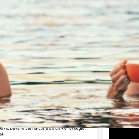
J'aime
Donnez votre avis
Partagez
Affiche
enant Montréal et étudie la pièce Hamlet. Un
ans la réserve de Kinogamish. Il s’y rend afin de
au chef de clan, Claude St-Onge, et qu’il n’est
everse les habitants, dont la belle Osalic, et met
serve, Dave fait la rencontre d’un vieil aveugle
sé.