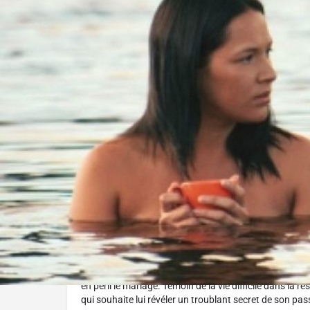
Réalisé par :
Yves Sioui Durand
L'histoire
Dave a été adopté à un très jeune âge. Il habite maint
jour, il apprend que sa mère biologique, Gertrude, vit d
faire sa connaissance, mais réalise qu’elle est fiancée 
pas le bienvenu. L’arrivée de Dave dans la réserve boul
en péril le mariage. Témoin de la vie difficile dans la ré
qui souhaite lui révéler un troublant secret de son pas