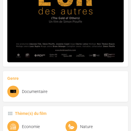
Genre
Documentaire
Thème(s) du film
Economie
Nature