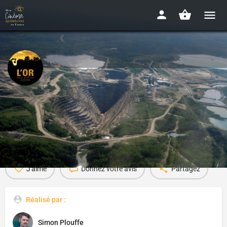
L'or des autres
2011 - 60 min
Détails
Bande-annonce
Presse
Avis
0
J'aime
Donnez votre avis
Partagez
Réalisé par :
Simon Plouffe