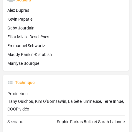
Acteurs
Alex Dupras
Kevin Papatie
Gaby Jourdain
Elliot Miville-Deschênes
Emmanuel Schwartz
Maddy Rankin-Kistabish
Marilyse Bourque
Technique
Production
Hany Ouichou, Kim O’Bomsawin, La bête lumineuse, Terre Innue,
COOP vidéo
Scénario
Sophie Farkas Bolla et Sarah Lalonde