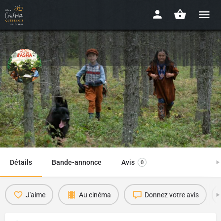
Jules au pays d'Asha
2023 - 1h29
Date de sortie
Disponibilité : AU CINÉMA
18 décembre 2024
Détails
Bande-annonce
Avis
0
J'aime
Au cinéma
Donnez votre avis