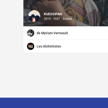
KUESSIPAN
2019 - 1h57
Drame
de Myriam Verreault
Les Alchimistes
Contact
À propos