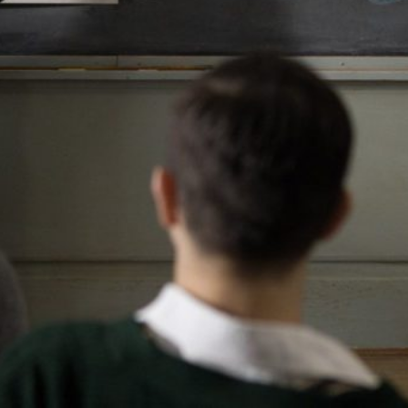
J'aime
Donnez votre avis
Partagez
Affiche
ionnel dans un collège de garçons de l’est du
s, mais perçu comme trop dérangeant par les
e Jean est un progressiste annonciateur des
et 1960. Voulant à la fois résoudre une
écrochage d’Émile, un étudiant en difficulté,
logiques visant à prouver l’établissement d’une