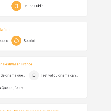
Jeune Public
u film
ublic
Société
en Festival en France
Festival de cinéma québécois de Biscarosse
Festival du cinéma canadien de Dieppe
Vues du Québec, festival de cinéma de Florac