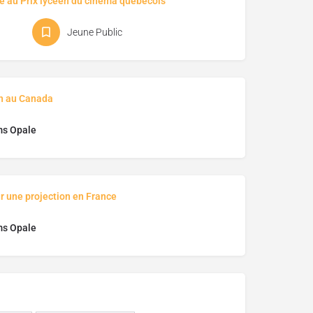
é au Prix lycéen du cinéma québécois
Jeune Public
on au Canada
ms Opale
r une projection en France
ms Opale