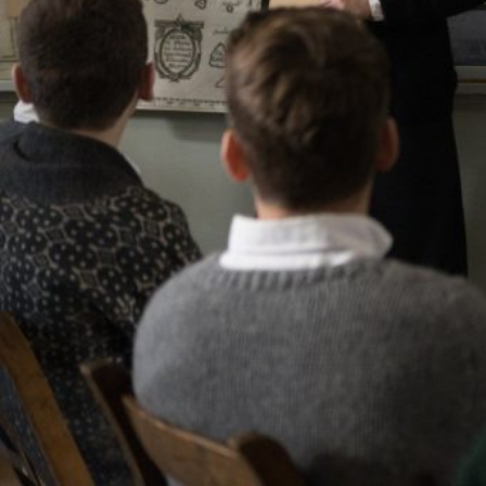
Réalisé par :
Benoît Pilon
L'histoire
Le Club Vinland, c’est l’histoire d’un éducateur except
Québec de la fin des années 1940. Adulé de ses élève
supérieurs de sa congrégation, le charismatique Frèr
changements à venir dans le Québec des années 1950 
énigme historique, motiver ses élèves et empêcher le d
Frère Jean entreprend de conduire des fouilles archéo