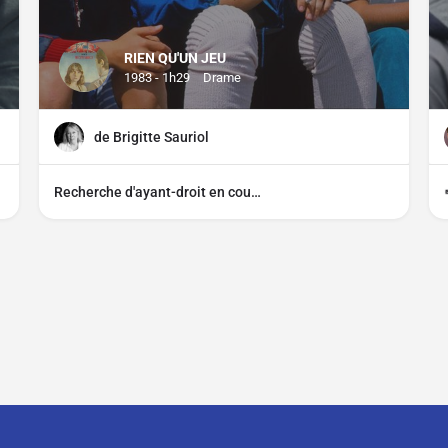
RIEN QU'UN JEU
1983 - 1h29
Drame
de Brigitte Sauriol
Recherche d'ayant-droit en cours
CGU
CGV
Mentions légales
Distributeurs, comment parti