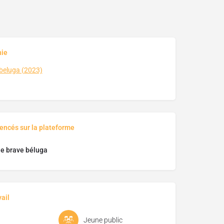
hie
 beluga (2023)
rencés sur la plateforme
le brave béluga
ail
Jeune public