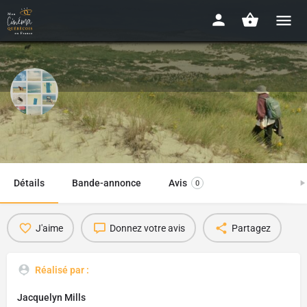
Geographies of Solitude
2022 - 1h43
Détails
Bande-annonce
Avis
0
J'aime
Donnez votre avis
Partagez
Réalisé par :
Jacquelyn Mills