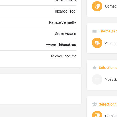
Nicole Robert
Comédi
Ricardo Trogi
Patrice Vermette
Thème(s) d
Steve Asselin
Amour
Yvann Thibaudeau
Michel Lecoufle
Sélection 
Sélectionn
Comédi