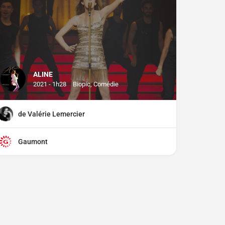
ALINE
2021 - 1h28
Biopic, Comédie
de Valérie Lemercier
Gaumont
ciper ?