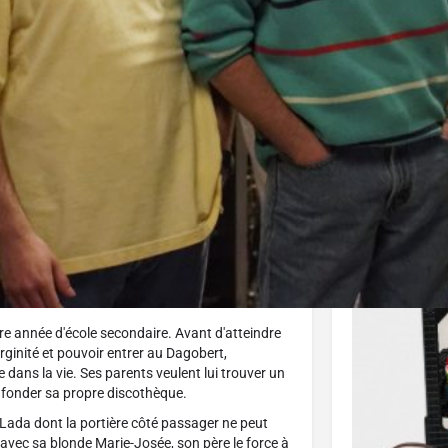
J'aime
Au cinéma
Donnez votre avis
Part
Affiche
re année d'école secondaire. Avant d'atteindre
virginité et pouvoir entrer au Dagobert,
re dans la vie. Ses parents veulent lui trouver un
et fonder sa propre discothèque.
e Lada dont la portière côté passager ne peut
r avec sa blonde Marie-Josée, son père le force à