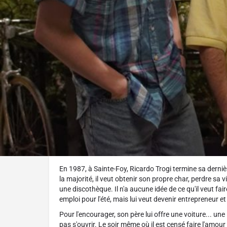
Réalisé par :
Ricardo Trogi
L'histoire
En 1987, à Sainte-Foy, Ricardo Trogi termine sa derniè
la majorité, il veut obtenir son propre char, perdre sa 
une discothèque. Il n'a aucune idée de ce qu'il veut fai
emploi pour l'été, mais lui veut devenir entrepreneur 
Pour l'encourager, son père lui offre une voiture... un
pas s'ouvrir. Le soir même où il est censé faire l'amou