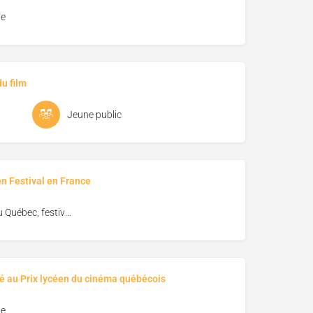
e
u film
Jeune public
en Festival en France
Vues du Québec, festival de cinéma de Florac
é au Prix lycéen du cinéma québécois
e