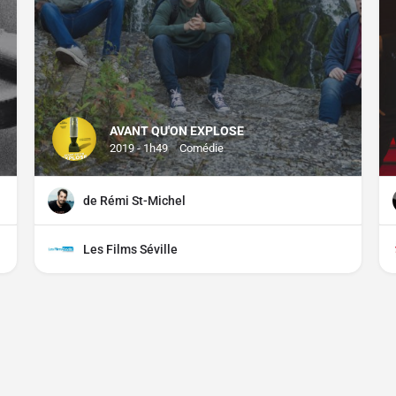
AVANT QU'ON EXPLOSE
2019 - 1h49
Comédie
de Rémi St-Michel
Les Films Séville
CGU
CGV
Mentions légales
Distributeurs, comment parti