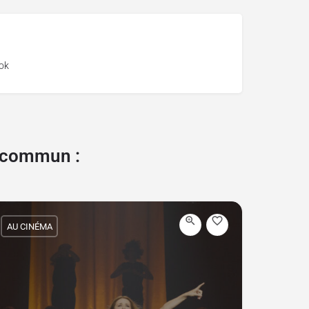
ok
e commun :
AU CINÉMA