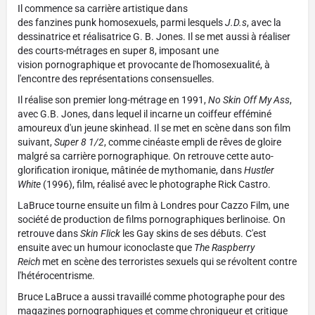
Il commence sa carrière artistique dans
des fanzines punk homosexuels, parmi lesquels
J.D.s
, avec la
dessinatrice et réalisatrice G. B. Jones. Il se met aussi à réaliser
des courts-métrages en super 8, imposant une
vision pornographique et provocante de l'homosexualité, à
l'encontre des représentations consensuelles.
Il réalise son premier long-métrage en 1991,
No Skin Off My Ass
,
avec G.B. Jones, dans lequel il incarne un coiffeur efféminé
amoureux d'un jeune skinhead. Il se met en scène dans son film
suivant,
Super 8 1/2
, comme cinéaste empli de rêves de gloire
malgré sa carrière pornographique. On retrouve cette auto-
glorification ironique, mâtinée de mythomanie, dans
Hustler
White
(1996), film, réalisé avec le photographe Rick Castro.
LaBruce tourne ensuite un film à Londres pour Cazzo Film, une
société de production de films pornographiques berlinoise. On
retrouve dans
Skin Flick
les Gay skins de ses débuts. C'est
ensuite avec un humour iconoclaste que
The Raspberry
Reich
met en scène des terroristes sexuels qui se révoltent contre
l'hétérocentrisme.
Bruce LaBruce a aussi travaillé comme photographe pour des
magazines pornographiques et comme chroniqueur et critique