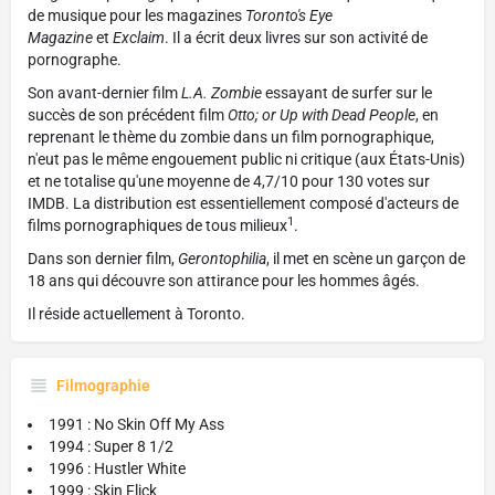
de musique pour les magazines
Toronto's Eye
Magazine
et
Exclaim
. Il a écrit deux livres sur son activité de
pornographe.
Son avant-dernier film
L.A. Zombie
essayant de surfer sur le
succès de son précédent film
Otto; or Up with Dead People
, en
reprenant le thème du zombie dans un film pornographique,
n'eut pas le même engouement public ni critique (aux États-Unis)
et ne totalise qu'une moyenne de 4,7/10 pour 130 votes sur
IMDB. La distribution est essentiellement composé d'acteurs de
1
films pornographiques de tous milieux
.
Dans son dernier film,
Gerontophilia
, il met en scène un garçon de
18 ans qui découvre son attirance pour les hommes âgés.
Il réside actuellement à Toronto.
Filmographie
1991 : No Skin Off My Ass
1994 : Super 8 1/2
1996 : Hustler White
1999 : Skin Flick