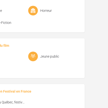
e
Horreur
-Fiction
u film
Jeune public
en Festival en France
Vues du Québec, festival de cinéma de Florac