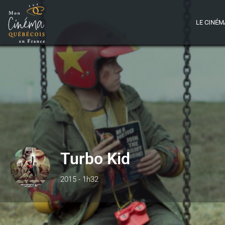
LE CINÉM
Turbo Kid
2015 - 1h32
Détails
B