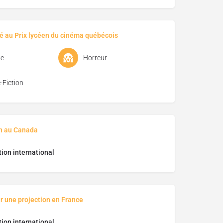
é au Prix lycéen du cinéma québécois
e
Horreur
-Fiction
on au Canada
ion international
r une projection en France
ion international