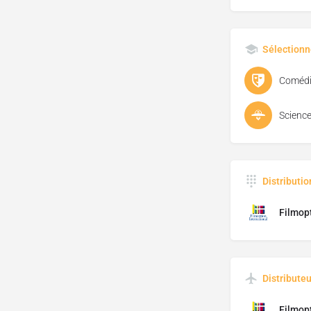
Sélectionn
Comédi
Science
Distributi
Filmopt
Distributeu
Filmopt