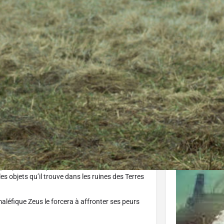
a
Outbuster
Vidéo à la demande
Donnez v
Affiche
çon passionné par les bandes dessinées survit
es objets qu’il trouve dans les ruines des Terres
aléfique Zeus le forcera à affronter ses peurs