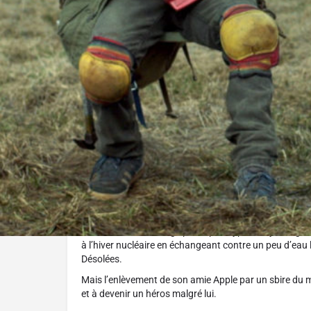
J'aime
Au ciném
Réalisé par :
Collectif RKKS
L'histoire
Dans un monde ravagé par l’apocalypse, un jeune gar
à l’hiver nucléaire en échangeant contre un peu d’eau l
Désolées.
Mais l’enlèvement de son amie Apple par un sbire du m
et à devenir un héros malgré lui.