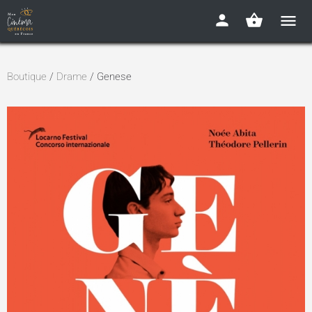
Boutique
/
Drame
/ Genese