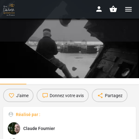
La France sur un caillou
1961 - 29 min
Détails
Avis
0
J'aime
Donnez votre avis
Partagez
Réalisé par :
Claude Fournier