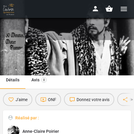
30 minutes, Mister Plummer
1963 - 27 min
Détails
Avis
0
J'aime
ONF
Donnez votre avis
Pa
Réalisé par :
Anne-Claire Poirier