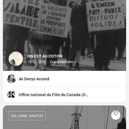
ON EST AU COTON
1970 - 2h52
Documentaire
de Denys Arcand
Office national du Film du Canada (ONF)
EN LIGNE, GRATUIT