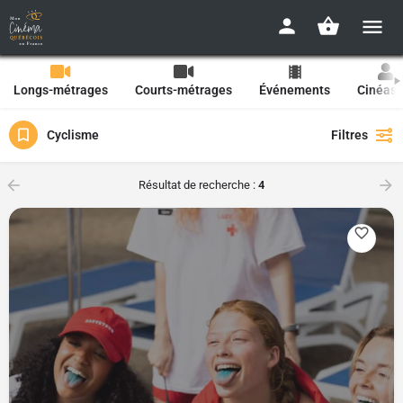
Longs-métrages
Courts-métrages
Événements
Cinéast
Cyclisme
Filtres
Résultat de recherche :
4