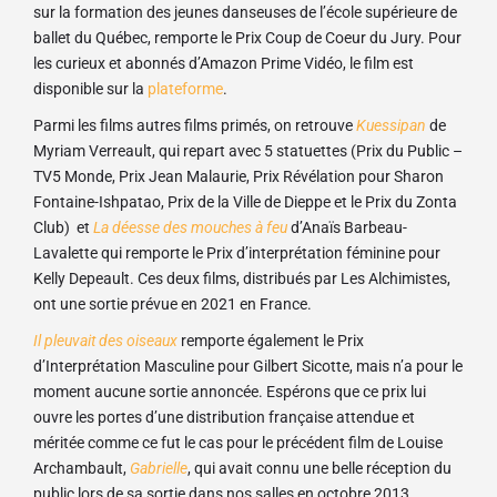
sur la formation des jeunes danseuses de l’école supérieure de
ballet du Québec, remporte le Prix Coup de Coeur du Jury. Pour
les curieux et abonnés d’Amazon Prime Vidéo, le film est
disponible sur la
plateforme
.
Parmi les films autres films primés, on retrouve
Kuessipan
de
Myriam Verreault, qui repart avec 5 statuettes (Prix du Public –
TV5 Monde, Prix Jean Malaurie, Prix Révélation pour Sharon
Fontaine-Ishpatao, Prix de la Ville de Dieppe et le Prix du Zonta
Club) et
La déesse des mouches à feu
d’Anaïs Barbeau-
Lavalette qui remporte le Prix d’interprétation féminine pour
Kelly Depeault. Ces deux films, distribués par Les Alchimistes,
ont une sortie prévue en 2021 en France.
Il pleuvait des oiseaux
remporte également le Prix
d’Interprétation Masculine pour Gilbert Sicotte, mais n’a pour le
moment aucune sortie annoncée. Espérons que ce prix lui
ouvre les portes d’une distribution française attendue et
méritée comme ce fut le cas pour le précédent film de Louise
Archambault,
Gabrielle
, qui avait connu une belle réception du
public lors de sa sortie dans nos salles en octobre 2013.