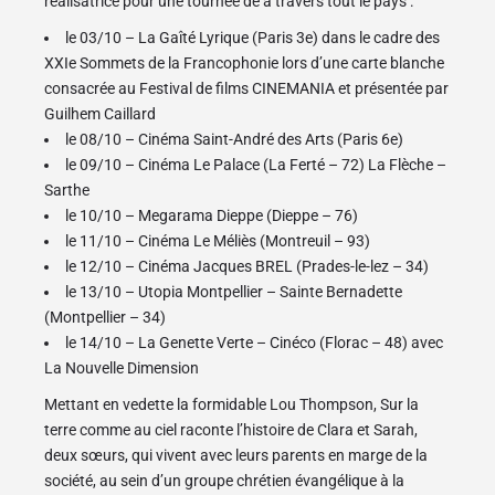
réalisatrice pour une tournée de à travers tout le pays :
le 03/10 – La Gaîté Lyrique (Paris 3e) dans le cadre des
XXIe Sommets de la Francophonie lors d’une carte blanche
consacrée au Festival de films CINEMANIA et présentée par
Guilhem Caillard
le 08/10 – Cinéma Saint-André des Arts (Paris 6e)
le 09/10 – Cinéma Le Palace (La Ferté – 72) La Flèche –
Sarthe
le 10/10 – Megarama Dieppe (Dieppe – 76)
le 11/10 – Cinéma Le Méliès (Montreuil – 93)
le 12/10 – Cinéma Jacques BREL (Prades-le-lez – 34)
le 13/10 – Utopia Montpellier – Sainte Bernadette
(Montpellier – 34)
le 14/10 – La Genette Verte – Cinéco (Florac – 48) avec
La Nouvelle Dimension
Mettant en vedette la formidable Lou Thompson, Sur la
terre comme au ciel raconte l’histoire de Clara et Sarah,
deux sœurs, qui vivent avec leurs parents en marge de la
société, au sein d’un groupe chrétien évangélique à la