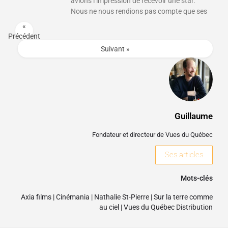
avions l’impression de recevoir une star.
Nous ne nous rendions pas compte que ses
«
Précédent
Suivant »
Guillaume
Fondateur et directeur de Vues du Québec
Ses articles
Mots-clés
Axia films
|
Cinémania
|
Nathalie St-Pierre
|
Sur la terre comme
au ciel
|
Vues du Québec Distribution