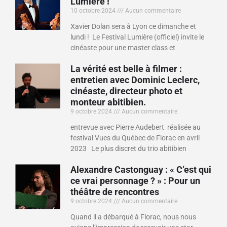
Lumière !
10 octobre 2024
Aucun commentaire
Xavier Dolan sera à Lyon ce dimanche et
lundi ! Le Festival Lumière (officiel) invite le
cinéaste pour une master class et
La vérité est belle à filmer :
entretien avec Dominic Leclerc,
cinéaste, directeur photo et
monteur abitibien.
9 octobre 2024
Aucun commentaire
entrevue avec Pierre Audebert réalisée au
festival Vues du Québec de Florac en avril
2023 Le plus discret du trio abitibien
Alexandre Castonguay : « C’est qui
ce vrai personnage ? » : Pour un
théâtre de rencontres
9 octobre 2024
Aucun commentaire
Quand il a débarqué à Florac, nous nous