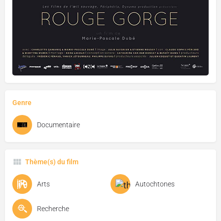
Genre
Documentaire
Thème(s) du film
Arts
Autochtones
Recherche