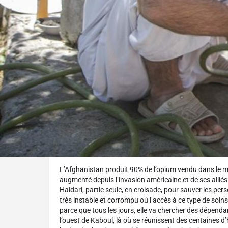
Réalisé par :
Elissa et Gulistan Mirzaei
L'histoire
L’Afghanistan produit 90% de l’opium vendu dans le m
augmenté depuis l’invasion américaine et de ses alliés
Haidari, partie seule, en croisade, pour sauver les per
très instable et corrompu où l’accès à ce type de soins es
parce que tous les jours, elle va chercher des dépenda
l’ouest de Kaboul, là où se réunissent des centaines 