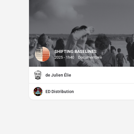
SHIFTING BASELINES
2025 - 1h40
Documentaire
de Julien Élie
ED Distribution