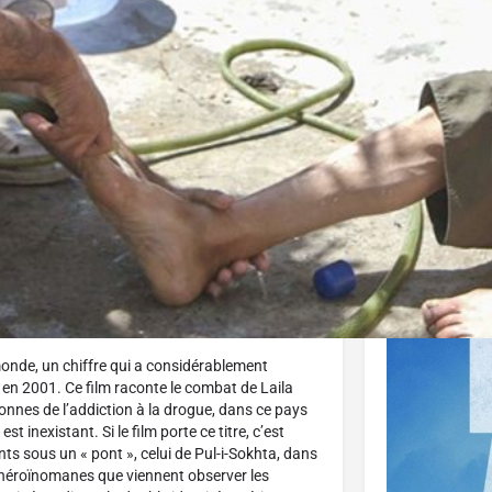
J'aime
Donnez votre avis
Partagez
Affiche
onde, un chiffre qui a considérablement
 en 2001. Ce film raconte le combat de Laila
sonnes de l’addiction à la drogue, dans ce pays
t inexistant. Si le film porte ce titre, c’est
nts sous un « pont », celui de Pul-i-Sokhta, dans
d’héroïnomanes que viennent observer les