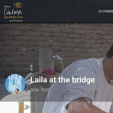
LE CINÉM
Laila at the bridge
2018 - 1h37
Détails