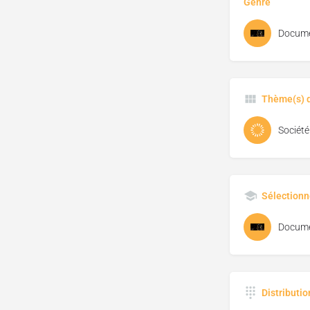
Genre
Docume
Thème(s) d
Société
Sélectionn
Docume
Distributi