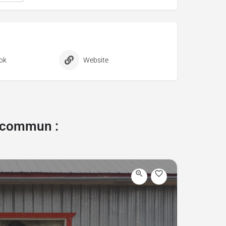
ok
Website
e commun :