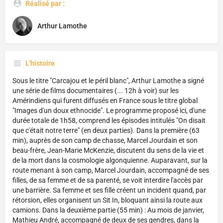
Réalisé par :
Arthur Lamothe
L'histoire
Sous le titre "Carcajou et le péril blanc", Arthur Lamothe a signé
une série de films documentaires (... 12h à voir) sur les
Amérindiens qui furent diffusés en France sous le titre global
"Images d'un doux ethnocide". Le programme proposé ici, d'une
durée totale de 1h58, comprend les épisodes intitulés "On disait
que c'était notre terre" (en deux parties). Dans la première (63
min), auprès de son camp de chasse, Marcel Jourdain et son
beau-frère, Jean-Marie McKenzie, discutent du sens de la vie et
de la mort dans la cosmologie algonquienne. Auparavant, sur la
route menant à son camp, Marcel Jourdain, accompagné de ses
filles, de sa femme et de sa parenté, se voit interdire l'accès par
une barrière. Sa femme et ses fille créent un incident quand, par
rétorsion, elles organisent un Sit In, bloquant ainsi la route aux
camions. Dans la deuxième partie (55 min) : Au mois de janvier,
Mathieu André, accompagné de deux de ses gendres, dans la