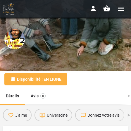
Images d'un doux ethnocide 2
1975 - 1h58min
Disponibilité : EN LIGNE
Détails
Avis
0
J'aime
Universciné
Donnez votre avis