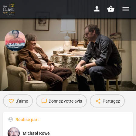
Early winter
2015 - 1h36min
Détails
Bande-annonce
Avis
0
J'aime
Donnez votre avis
Partagez
Réalisé par :
Michael Rowe