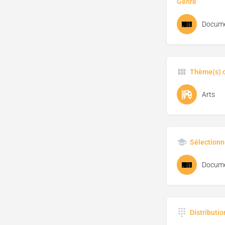
Genre
Docume
Thème(s) d
Arts
Sélectionn
Docume
Distributi