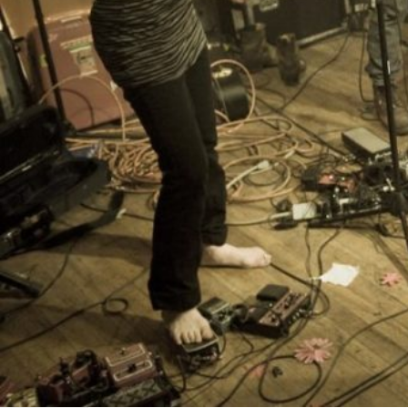
Réalisé par :
Hélène Klodawsky
L'histoire
Un groupe rock peut-il devenir le village nécessaire p
Mt. Zion Memorial Orchestra, le groupe montréalais d
d’accueillir un bébé au sein de sa tribu en tournée.