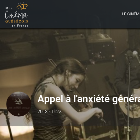
LE CINÉM
Appel à l'anxiété génér
2013 - 1h22