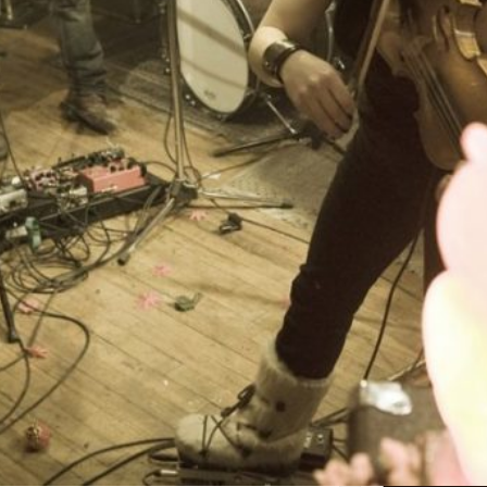
J'aime
Donnez votre avis
Partagez
Affiche
our élever un enfant? Nous suivons Thee Silver
e renommée internationale qui a accepté