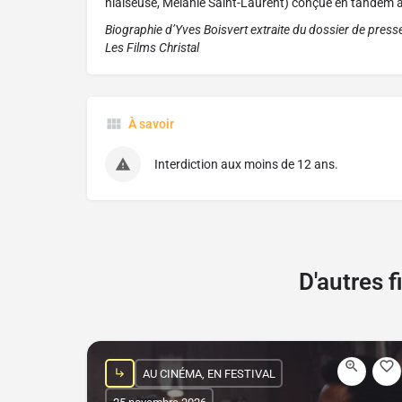
niaiseuse, Mélanie Saint-Laurent) conçue en tandem a
Biographie d’Yves Boisvert extraite du dossier de presse
Les Films Christal
À savoir
Interdiction aux moins de 12 ans.
D'autres 
AU CINÉMA, EN FESTIVAL