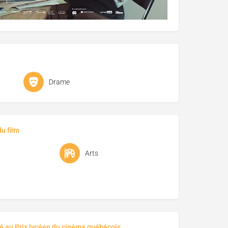
Drame
u film
Arts
é au Prix lycéen du cinéma québécois