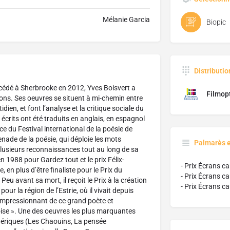
Mélanie Garcia
Biopic
Distributi
cédé à Sherbrooke en 2012, Yves Boisvert a
Filmopt
ions. Ses oeuvres se situent à mi-chemin entre
idien, et font l’analyse et la critique sociale du
écrits ont été traduits en anglais, en espagnol
e du Festival international de la poésie de
nade de la poésie, qui déploie les mots
Palmarès 
e plusieurs reconnaissances tout au long de sa
en 1988 pour Gardez tout et le prix Félix-
- Prix Écrans ca
en plus d’être finaliste pour le Prix du
- Prix Écrans c
u avant sa mort, il reçoit le Prix à la création
- Prix Écrans c
our la région de l’Estrie, où il vivait depuis
 impressionnant de ce grand poète et
oise ». Une des oeuvres les plus marquantes
iphériques (Les Chaouins, La pensée