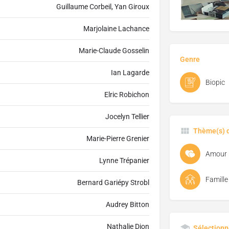
Guillaume Corbeil, Yan Giroux
Marjolaine Lachance
Marie-Claude Gosselin
Genre
Ian Lagarde
Biopic
Elric Robichon
Jocelyn Tellier
Thème(s) d
Marie-Pierre Grenier
Amour
Lynne Trépanier
Famille
Bernard Gariépy Strobl
Audrey Bitton
Nathalie Dion
Sélectionn