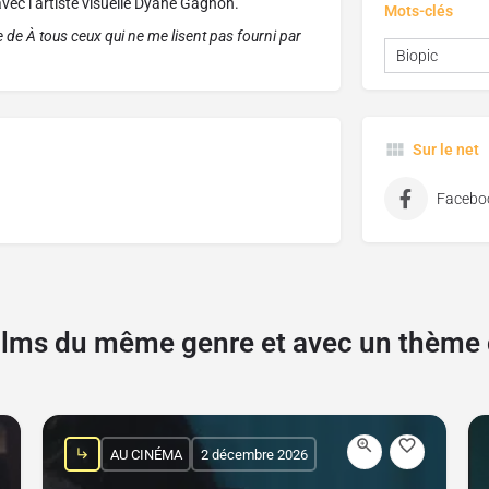
vec l’artiste visuelle Dyane Gagnon.
Mots-clés
 de À tous ceux qui ne me lisent pas fourni par
Biopic
Sur le net
Facebo
films du même genre et avec un thèm
AU CINÉMA
2 décembre 2026