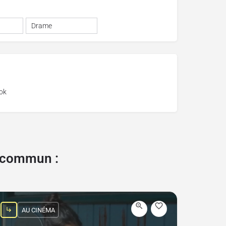
Drame
ok
e commun :
AU CINÉMA