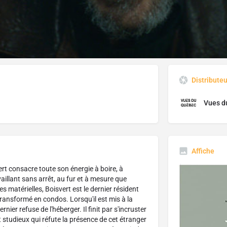
J'aime
Donnez votre avis
Partagez
Distribute
Vues d
Affiche
rt consacre toute son énergie à boire, à
availlant sans arrêt, au fur et à mesure que
s matérielles, Boisvert est le dernier résident
transformé en condos. Lorsqu'il est mis à la
rnier refuse de l'héberger. Il finit par s'incruster
t studieux qui réfute la présence de cet étranger