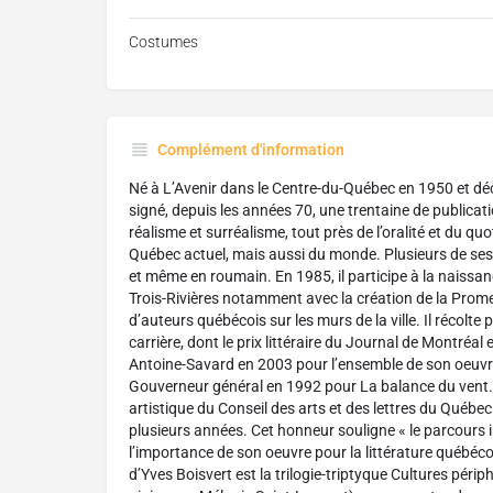
Costumes
Complément d'information
Né à L’Avenir dans le Centre-du-Québec en 1950 et dé
signé, depuis les années 70, une trentaine de publicat
réalisme et surréalisme, tout près de l’oralité et du quot
Québec actuel, mais aussi du monde. Plusieurs de ses 
et même en roumain. En 1985, il participe à la naissanc
Trois-Rivières notamment avec la création de la Prome
d’auteurs québécois sur les murs de la ville. Il récolt
carrière, dont le prix littéraire du Journal de Montréal 
Antoine-Savard en 2003 pour l’ensemble de son oeuvre, 
Gouverneur général en 1992 pour La balance du vent. Pe
artistique du Conseil des arts et des lettres du Québec p
plusieurs années. Cet honneur souligne « le parcours
l’importance de son oeuvre pour la littérature québéc
d’Yves Boisvert est la trilogie-triptyque Cultures pér