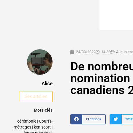
24/03/2022
14:30
Aucun co
De nombreu
nomination 
Alice
canadiens 
Ses articles
Mots-clés
FACEBOOK
TWIT
cérémonie
|
Courts-
métrages
|
ken scott
|