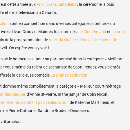
neur cette année aux
Prix Écrans canadiens
; la cérémonie la plus
ilm et de la télévision au Canada.
ction
sont en compétition dans diverses catégories, dont celle du
x ivres d’Ivan Grbovic. Maintes fois nominés,
Le Club Vinland
et
Le bruit
artis de la programmation de
Vues du Québec, festival de cinéma de
avril. On espère vous y voir !
revoir le bonheur, est pour sa part nominé dans la catégorie « Meilleure
par vous même du talent de scénariste de Scott, rendez-vous bientôt
ffusée la délicieuse comédie
La grande séduction
.
 et domine même complètement la catégorie « Meilleur court-métrage
randes claques
d’Annie St-Pierre, In the jam jar de Colin Nixon,
es filles ne marchent pas seules la nuit
de Katerine Martineau, et
mine Pierre-Dufour et Sandrine Brodeur-Desrosiers.
avril prochain.