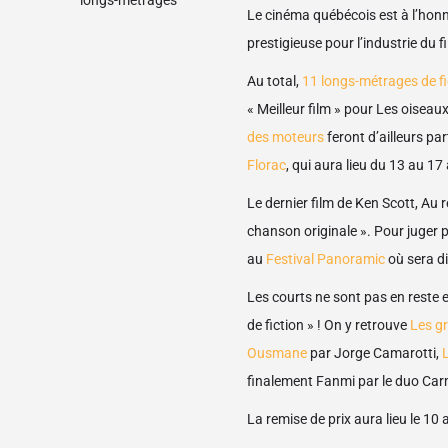
longs-métrages
Le cinéma québécois est à l’hon
prestigieuse pour l’industrie du f
Au total,
11 longs-métrages de fi
« Meilleur film » pour Les oiseau
des moteurs
feront d’ailleurs p
Florac
, qui aura lieu du 13 au 17 
Le dernier film de Ken Scott, Au 
chanson originale ». Pour juger 
au
Festival Panoramic
où sera di
Les courts ne sont pas en reste
de fiction » ! On y retrouve
Les g
Ousmane
par Jorge Camarotti,
L
finalement Fanmi par le duo Car
La remise de prix aura lieu le 10 