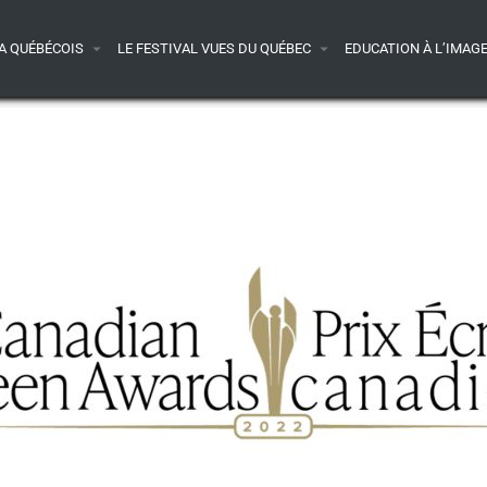
A QUÉBÉCOIS
LE FESTIVAL VUES DU QUÉBEC
EDUCATION À L’IMAG