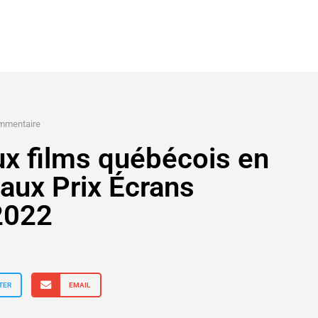
mmentaire
x films québécois en
aux Prix Écrans
2022
TER
EMAIL