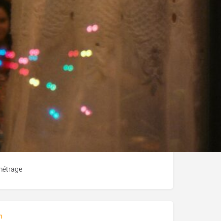
métrage
u film
métrage
n