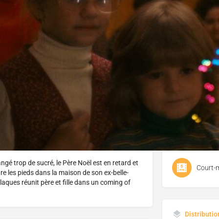
J'aime
Donnez votre avis
Partagez
Genre
Court-
Thème(s) d
gé trop de sucré, le Père Noël est en retard et
Court-
tre les pieds dans la maison de son ex-belle-
laques réunit père et fille dans un coming of
Distributio