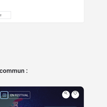
e
e commun :
EN FESTIVAL